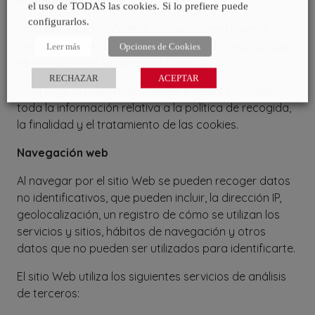
Política de Cookies
el uso de TODAS las cookies. Si lo prefiere puede
configurarlos.
Para que este sitio Web funcione correctamente
necesita utilizar cookies, que es una información que
Leer más
Opciones de Cookies
se almacena en tu navegador web.
RECHAZAR
ACEPTAR
En la página Política de Cookies puedes consultar
toda la información relativa a la política de recogida,
la finalidad y el tratamiento de las cookies.
Navegación web
Al navegar por el sitio Web se pueden recoger datos
no identificativos, que pueden incluir, la dirección IP,
geolocalización, un registro de cómo se utilizan los
servicios y sitios, hábitos de navegación y otros
datos que no pueden ser utilizados para identificarte.
El sitio Web utiliza los siguientes servicios de análisis
de terceros: