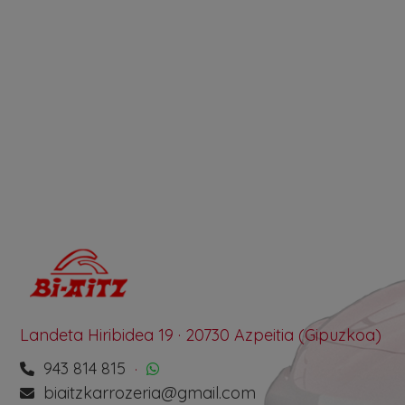
Landeta Hiribidea 19 · 20730 Azpeitia (Gipuzkoa)
943 814 815
·
biaitzkarrozeria@gmail.com