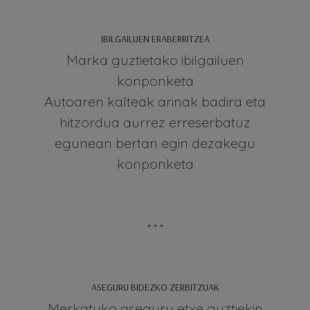
IBILGAILUEN ERABERRITZEA
Marka guztietako ibilgailuen
konponketa
Autoaren kalteak arinak badira eta
hitzordua aurrez erreserbatuz
egunean bertan egin dezakegu
konponketa
* * *
ASEGURU BIDEZKO ZERBITZUAK
Merkatuko aseguru etxe guztiekin