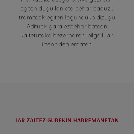
egiten dugu lan eta behar baduzu
tramiteak egiten lagunduko dizugu
Adituak gara ezbehar batean
kaltetutako bezeroaren ibilgailuari
irtenbidea ematen
JAR ZAITEZ GUREKIN HARREMANETAN