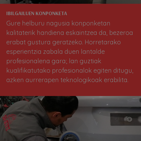
IBILGAILUEN KONPONKETA
Gure helburu nagusia konponketan
kalitaterik handiena eskaintzea da, bezeroa
erabat gustura geratzeko. Horretarako
esperientzia zabala duen lantalde
profesionalena gara; lan guztiak
kualifikatutako profesionalok egiten ditugu,
azken aurrerapen teknologikoak erabilita.