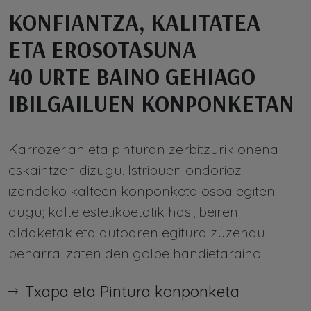
KONFIANTZA, KALITATEA
ETA EROSOTASUNA
40 URTE BAINO GEHIAGO
IBILGAILUEN KONPONKETAN
Karrozerian eta pinturan zerbitzurik onena
eskaintzen dizugu. Istripuen ondorioz
izandako kalteen konponketa osoa egiten
dugu; kalte estetikoetatik hasi, beiren
aldaketak eta autoaren egitura zuzendu
beharra izaten den golpe handietaraino.
Txapa eta Pintura konponketa