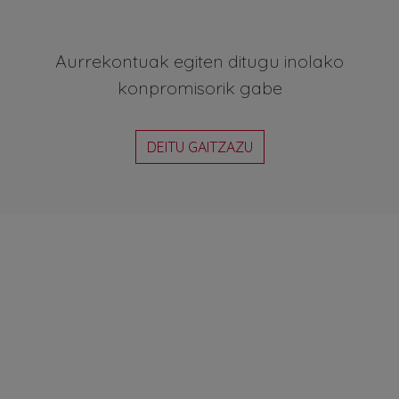
Aurrekontuak egiten ditugu inolako
konpromisorik gabe
DEITU GAITZAZU