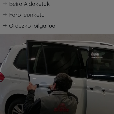
Beira Aldaketak
Faro leunketa
Ordezko ibilgailua